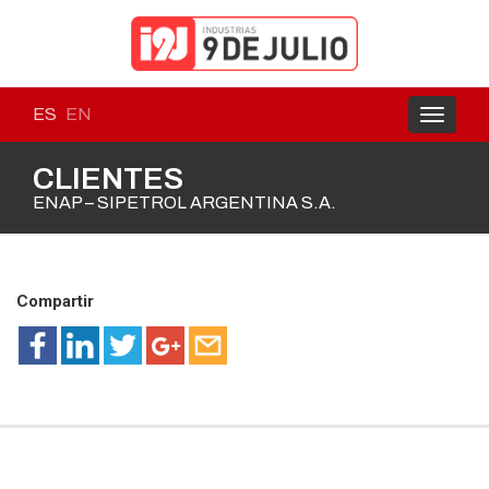
ES
EN
Toggle
navigati
CLIENTES
ENAP – SIPETROL ARGENTINA S.A.
Compartir