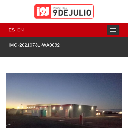
ES
EN
Toggle
navigati
IMG-20210731-WA0032