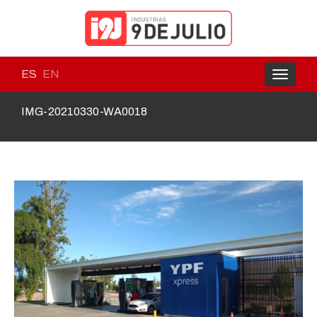
ES
EN
Toggle
navigati
IMG-20210330-WA0018