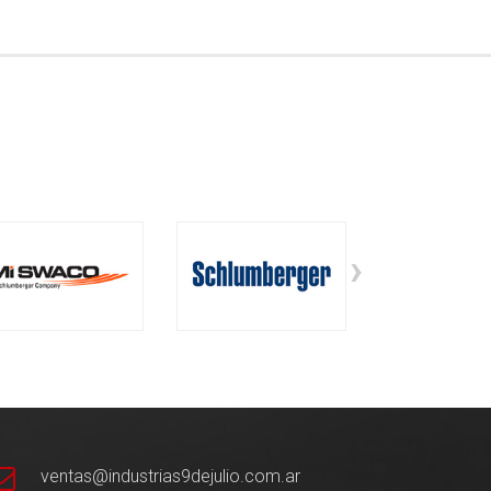
›
ventas@industrias9dejulio.com.ar