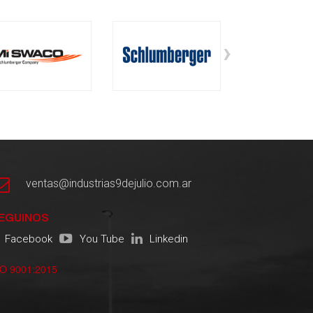
›
ventas@industrias9dejulio.com.ar
EGUINOS
Facebook
You Tube
Linkedin
SO 9001:2015