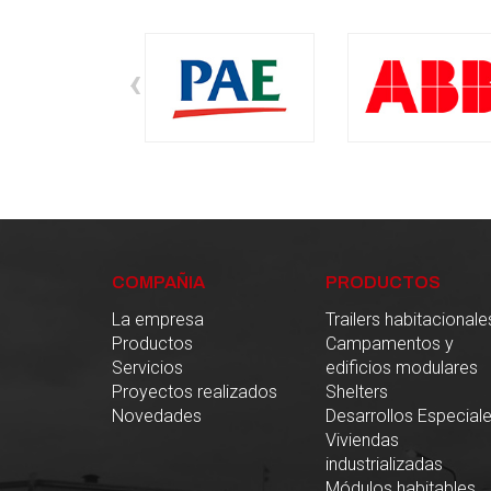
‹
COMPAÑIA
PRODUCTOS
La empresa
Trailers habitacionale
Productos
Campamentos y
Servicios
edificios modulares
Proyectos realizados
Shelters
Novedades
Desarrollos Especial
Viviendas
industrializadas
Módulos habitables