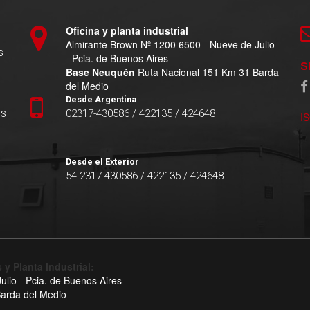
Oficina y planta industrial
Almirante Brown Nº 1200 6500 - Nueve de Julio
s
- Pcia. de Buenos Aires
S
Base Neuquén
Ruta Nacional 151 Km 31 Barda
del Medio
Desde Argentina
es
02317-430586 / 422135 / 424648
I
Desde el Exterior
54-2317-430586 / 422135 / 424648
 y Planta Industrial:
lio - Pcia. de Buenos Aires
arda del Medio