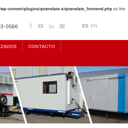
/wp-content/plugins/qtranslate-x/qtranslate_frontend.php
on line
ES
EN
43-0586
IZADOS
CONTACTO