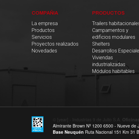
COMPAÑIA
PRODUCTOS
La empresa
Trailers habitacionale
Productos
Campamentos y
Servicios
edificios modulares
Proyectos realizados
Shelters
Novedades
Desarrollos Especial
Viviendas
industrializadas
Módulos habitables
© [year] - Industrias 9 de Julio S.A.
Oficinas
Almirante Brown Nº 1200 6500 - Nueve de Ju
Base Neuquén
Ruta Nacional 151 Km 31 B