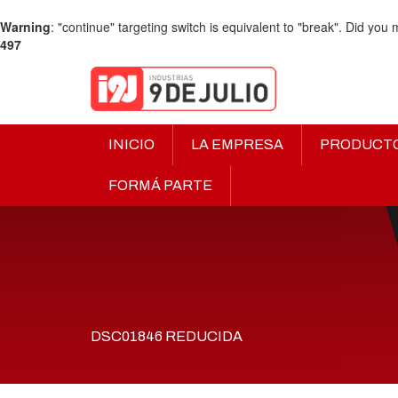
Warning
: "continue" targeting switch is equivalent to "break". Did you
497
INICIO
LA EMPRESA
PRODUCT
FORMÁ PARTE
DSC01846 REDUCIDA