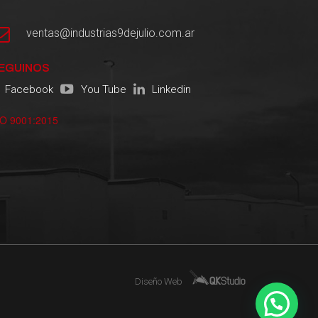
ventas@industrias9dejulio.com.ar
EGUINOS
Facebook
You Tube
Linkedin
SO 9001:2015
Diseño Web