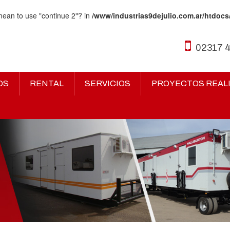
 mean to use "continue 2"? in
/www/industrias9dejulio.com.ar/htdocs
02317 
OS
RENTAL
SERVICIOS
PROYECTOS REAL