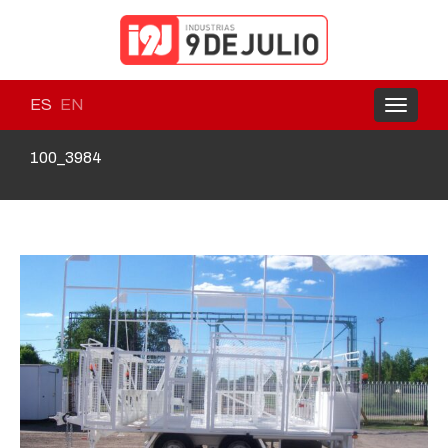
ES
EN
Toggle
navigati
100_3984