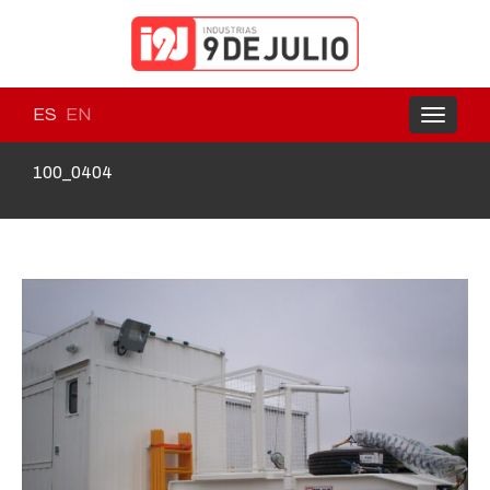
ES
EN
Toggle
navigati
100_0404