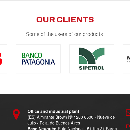
OUR CLIENTS
Some of the users of our products.
Office and industrial plant
(ES) Almirante Brown Nº 1200 6500 - Nueve de
Julio - Pcia. de Buenos Aires
F
Base Neuquén
Ruta Nacional 151 Km 31 Barda