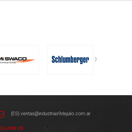
›
(ES) ventas@industrias9dejulio.com.ar
OLLOW US