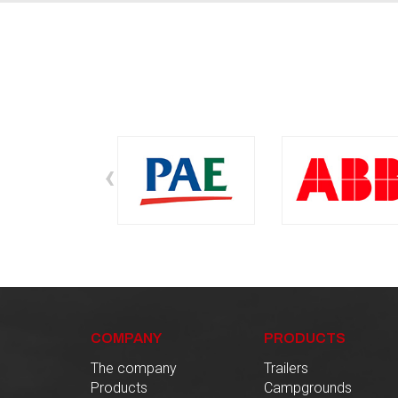
‹
COMPANY
PRODUCTS
The company
Trailers
Products
Campgrounds