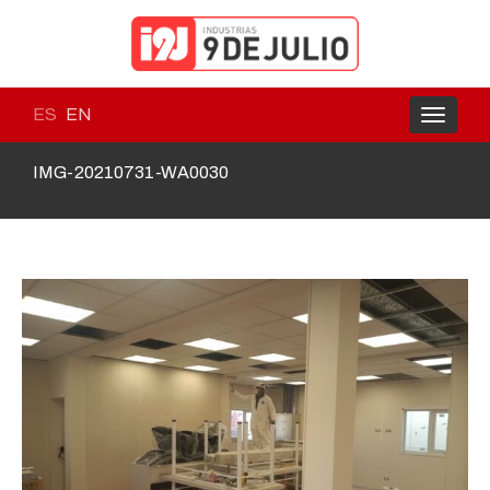
ES
EN
Toggle
navigati
IMG-20210731-WA0030