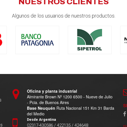
NUESTROS CLIENTES
Algunos de los usuarios de nuestros productos.
Oficina y planta industrial
Almirante Brown Nº 1200 6500 - Nueve de Julio
s
- Pcia. de Buenos Aires
S
Base Neuquén
Ruta Nacional 151 Km 31 Barda
del Medio
Desde Argentina
es
02317-430586 / 422135 / 424648
I