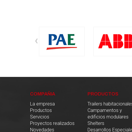
‹
COMPAÑIA
PRODUCTOS
La empresa
Trailers habitacionale
Productos
Campamentos y
Servicios
edificios modulares
Proyectos realizados
Shelters
Novedades
Desarrollos Especial