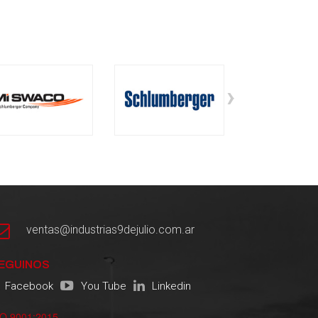
›
ventas@industrias9dejulio.com.ar
EGUINOS
Facebook
You Tube
Linkedin
SO 9001:2015