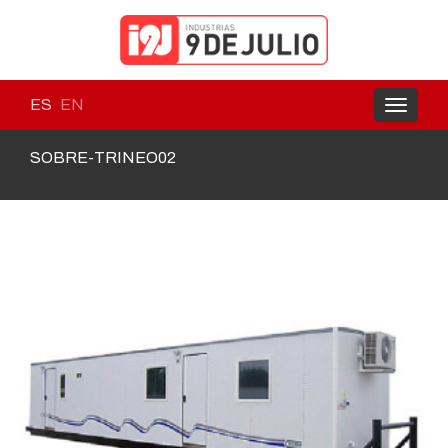
ES
EN
Toggle
navigati
SOBRE-TRINEO02