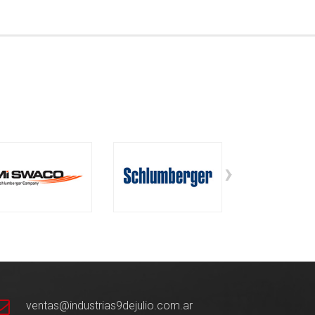
›
ventas@industrias9dejulio.com.ar