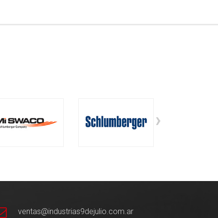
›
ventas@industrias9dejulio.com.ar