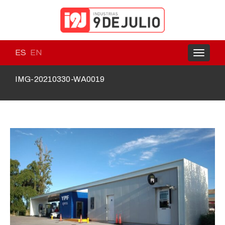
ES
EN
Toggle
navigati
IMG-20210330-WA0019