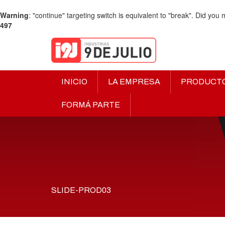
Warning
: "continue" targeting switch is equivalent to "break". Did you
497
INICIO
LA EMPRESA
PRODUCT
FORMÁ PARTE
SLIDE-PROD03