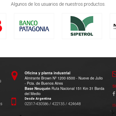
Algunos de los usuarios de nuestros productos.
Oficina y planta industrial
Almirante Brown Nº 1200 6500 - Nueve de Julio
s
- Pcia. de Buenos Aires
S
Base Neuquén
Ruta Nacional 151 Km 31 Barda
del Medio
Desde Argentina
es
02317-430586 / 422135 / 424648
I