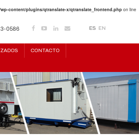
/wp-content/plugins/qtranslate-x/qtranslate_frontend.php
on line
ES
EN
43-0586
IZADOS
CONTACTO