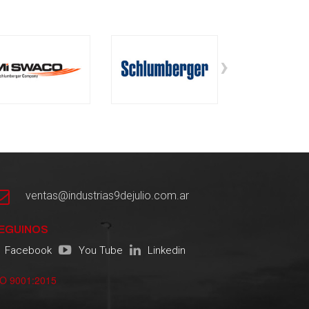
›
ventas@industrias9dejulio.com.ar
EGUINOS
Facebook
You Tube
Linkedin
SO 9001:2015