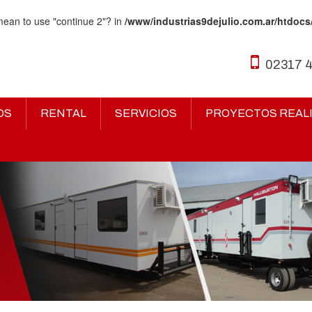
 mean to use "continue 2"? in
/www/industrias9dejulio.com.ar/htdocs
02317 
OS
RENTAL
SERVICIOS
PROYECTOS REAL